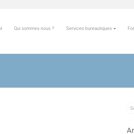
l
Qui sommes nous ?
Services bureautiques
Fo
Ar