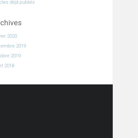
icles déjà publiés
chives
vier 2020
cembre 2019
obre 2019
let 2018