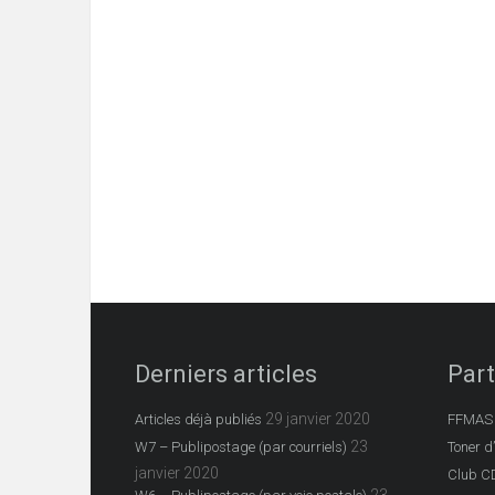
Derniers articles
Part
29 janvier 2020
Articles déjà publiés
FFMAS
23
W7 – Publipostage (par courriels)
Toner d
janvier 2020
Club C