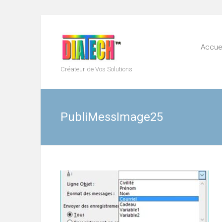
Skip
to
content
Accuei
Créateur de Vos Solutions
PubliMessImage25