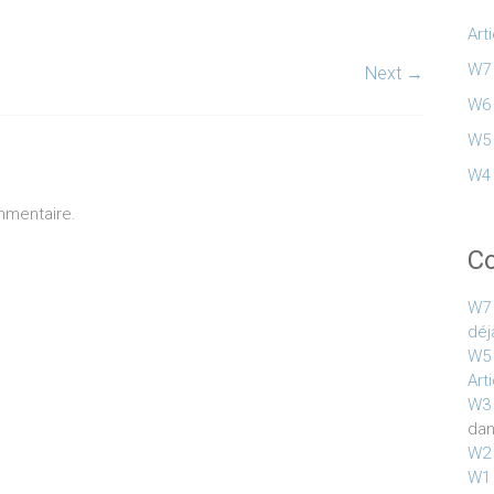
Art
W7 
Next →
W6 
W5 
W4 
mmentaire.
C
W7 
déj
W5 
Art
W3 
da
W2 
W1 