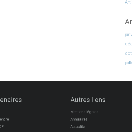
Art
Ar
jan
dé
oct
juil
enaires
Autres liens
Mentions légales
’encre
Annuaires
DF
Actualité