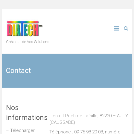
Skip
to
content
Créateur de Vos Solutions
Contact
Nos
Lieu-dit Pech de Lafaille,
82220 – AUTY
informations
(CAUSSADE)
– Télécharger
Téléphone : 09 75 98 20 08, n
uméro