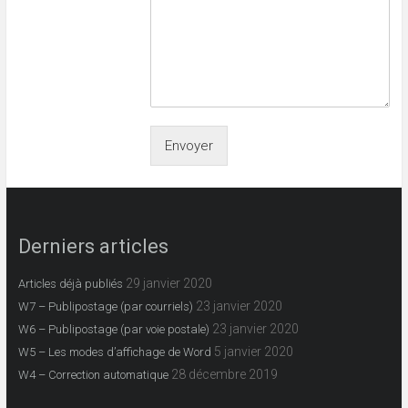
Envoyer
Derniers articles
29 janvier 2020
Articles déjà publiés
23 janvier 2020
W7 – Publipostage (par courriels)
23 janvier 2020
W6 – Publipostage (par voie postale)
5 janvier 2020
W5 – Les modes d’affichage de Word
28 décembre 2019
W4 – Correction automatique