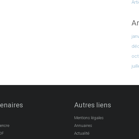
Art
Ar
jan
dé
oct
juil
enaires
Autres liens
Mentions légales
’encre
Annuaires
DF
Actualité