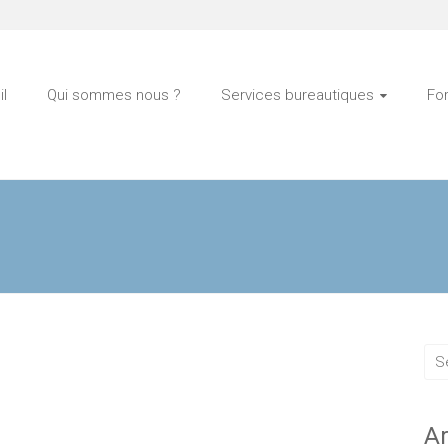
l
Qui sommes nous ?
Services bureautiques
Fo
Ar