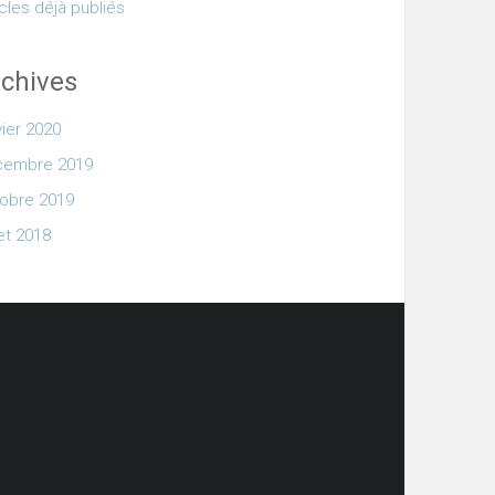
icles déjà publiés
chives
vier 2020
cembre 2019
obre 2019
let 2018