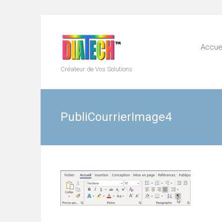
Skip
to
content
Accuei
Créateur de Vos Solutions
PubliCourrierImage4