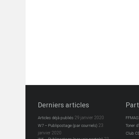
Derniers articles
Part
29 janvier 2020
Articles déjà publiés
FFMAS
23
W7 – Publipostage (par courriels)
Toner d
janvier 2020
Club C