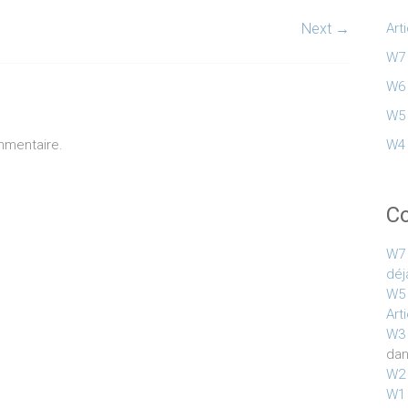
Next →
Art
W7 
W6 
W5 
mmentaire.
W4 
C
W7 
déj
W5 
Art
W3 
da
W2 
W1 