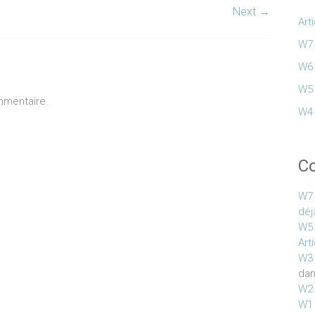
Next →
Art
W7 
W6 
W5 
mmentaire.
W4 
C
W7 
déj
W5 
Art
W3 
da
W2 
W1 