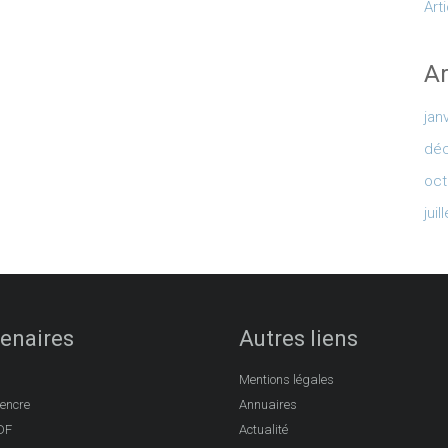
Art
Ar
jan
dé
oct
juil
enaires
Autres liens
Mentions légales
’encre
Annuaires
DF
Actualité