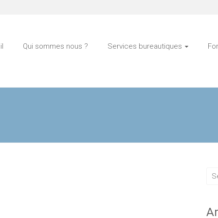
l
Qui sommes nous ?
Services bureautiques
Fo
Ar