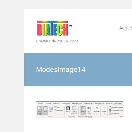
Skip
to
content
Accuei
Créateur de Vos Solutions
ModesImage14