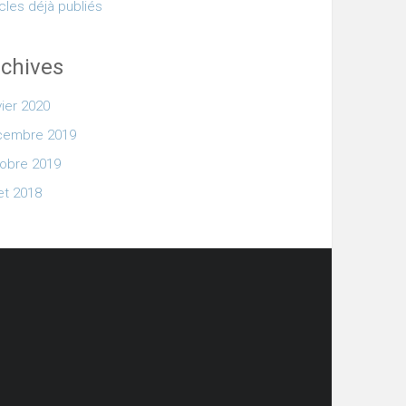
icles déjà publiés
chives
vier 2020
cembre 2019
obre 2019
let 2018