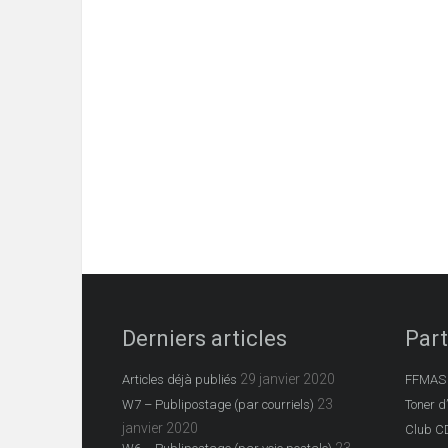
Derniers articles
Part
29 janvier 2020
Articles déjà publiés
FFMAS
23
W7 – Publipostage (par courriels)
Toner d
janvier 2020
Club C