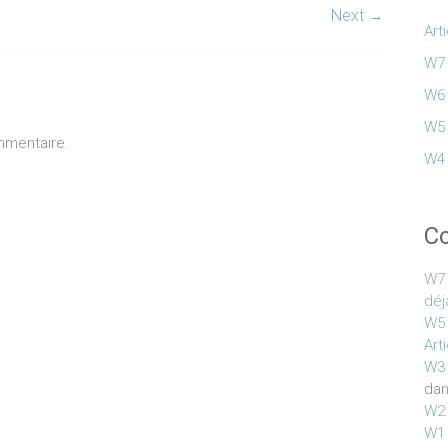
Next →
Art
W7 
W6 
W5 
mmentaire.
W4 
C
W7 
déj
W5 
Art
W3 
da
W2 
W1 