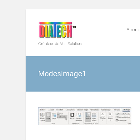
Skip
to
content
Accuei
Créateur de Vos Solutions
ModesImage1