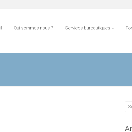
l
Qui sommes nous ?
Services bureautiques
Fo
Ar