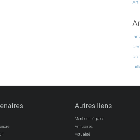
Art
Ar
jan
dé
oct
juil
enaires
Autres liens
Mentions légales
’encre
Annuaires
DF
Actualité