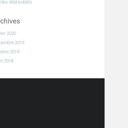
icles déjà publiés
chives
vier 2020
cembre 2019
obre 2019
let 2018