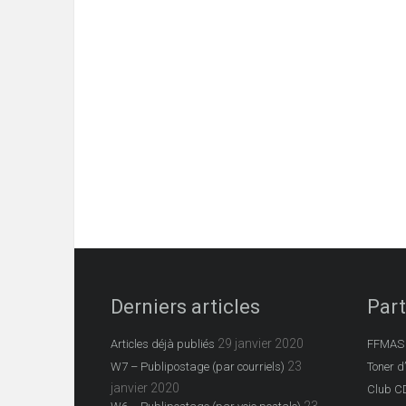
Derniers articles
Part
29 janvier 2020
Articles déjà publiés
FFMAS
23
W7 – Publipostage (par courriels)
Toner d
janvier 2020
Club C